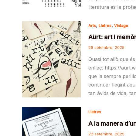
literatura és la pro
,
,
Arts
Lletres
Vintage
Aürt: art i memòr
26 setembre, 2025
Quasi tot allò que és
enllaç: https://aurt
que la sempre peril
continuar llegint aqu
tan àvids de vida, t
Lletres
A la manera d’un
22 setembre, 2025