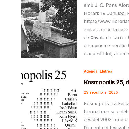
amb J. C. Pons Alor
Horari: 19:00hLloc: 
https://www.llibreri
aniversari de la sev
de Xavals de carrer 
d’Empirisme herètic 
d’aquest títol, Jaum
,
Agenda
Lletres
Kosmopolis 25, d
29 setembre, 2025
Kosmopolis. La Festa 
biennal que se cele
des del 2002 i que 
l’esperit del festiva