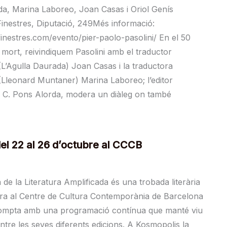
da, Marina Laboreo, Joan Casas i Oriol Genís
Finestres, Diputació, 249Més informació:
afinestres.com/evento/pier-paolo-pasolini/ En el 50
a mort, reivindiquem Pasolini amb el traductor
(L’Agulla Daurada) Joan Casas i la traductora
(Lleonard Muntaner) Marina Laboreo; l’editor
e C. Pons Alorda, modera un diàleg on també
el 22 al 26 d’octubre al CCCB
de la Literatura Amplificada és una trobada literària
bra al Centre de Cultura Contemporània de Barcelona
compta amb una programació contínua que manté viu
l entre les seves diferents edicions. A Kosmopolis la