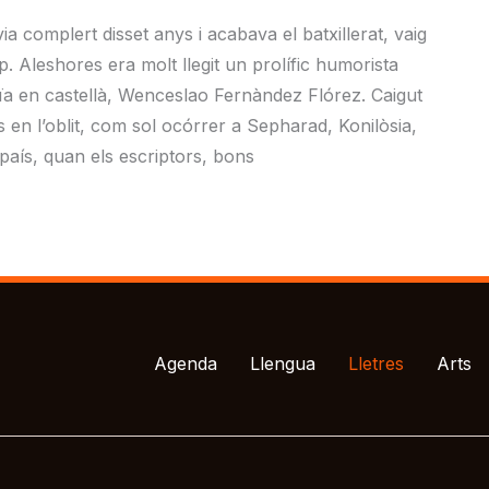
a complert disset anys i acabava el batxillerat, vaig
p. Aleshores era molt llegit un prolífic humorista
ïa en castellà, Wenceslao Fernàndez Flórez. Caigut
 en l’oblit, com sol ocórrer a Sepharad, Konilòsia,
 país, quan els escriptors, bons
Agenda
Llengua
Lletres
Arts