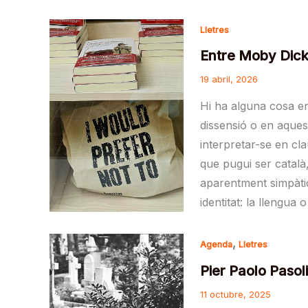
Lletres
Entre Moby Dick,
19 abril, 2026
Hi ha alguna cosa en
dissensió o en aquest
interpretar-se en cla
que pugui ser català
aparentment simpàtic
identitat: la llengua o
,
Agenda
Lletres
Pier Paolo Pasoli
11 octubre, 2025