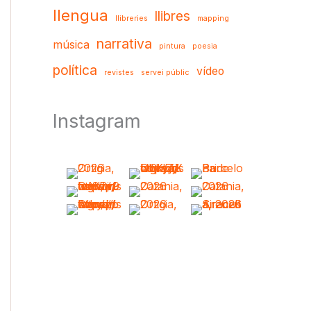
llengua
llibres
llibreries
mapping
narrativa
música
pintura
poesia
política
vídeo
revistes
servei públic
Instagram