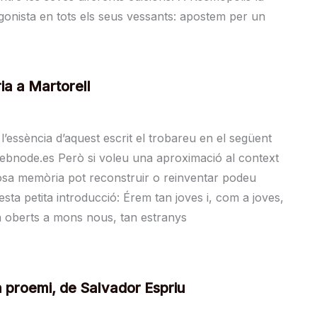
tagonista en tots els seus vessants: apostem per un
ia a Martorell
 l’essència d’aquest escrit el trobareu en el següent
.webnode.es Però si voleu una aproximació al context
losa memòria pot reconstruir o reinventar podeu
esta petita introducció: Érem tan joves i, com a joves,
an oberts a mons nous, tan estranys
 proemi, de Salvador Espriu