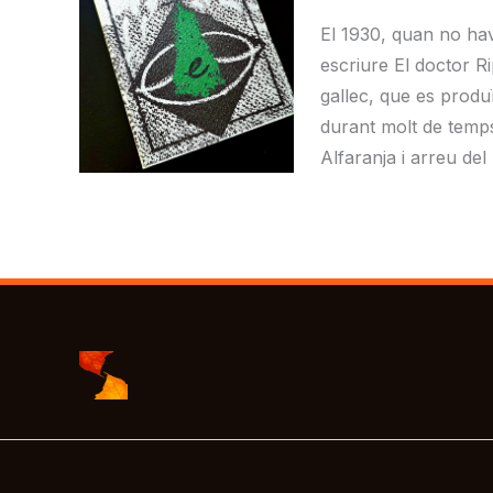
El 1930, quan no havi
escriure El doctor Ri
gallec, que es produ
durant molt de temps
Alfaranja i arreu del