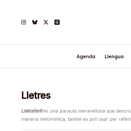
Vés
al
contingut
Agenda
Llengua
Lletres
Lletraferit
es una paraula meravellosa que descriu
manera metonímica, també es pot usar per referi