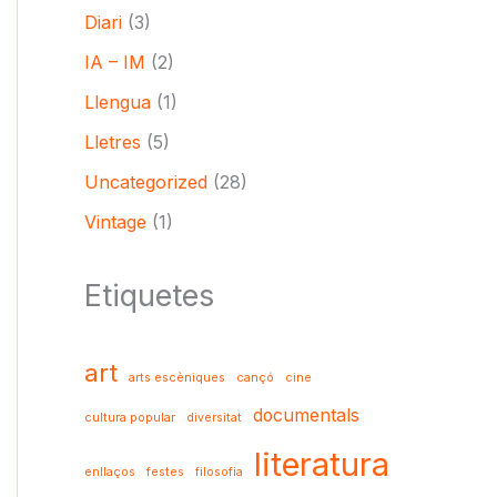
Diari
(3)
IA – IM
(2)
Llengua
(1)
Lletres
(5)
Uncategorized
(28)
Vintage
(1)
Etiquetes
art
arts escèniques
cançó
cine
documentals
cultura popular
diversitat
literatura
enllaços
festes
filosofia