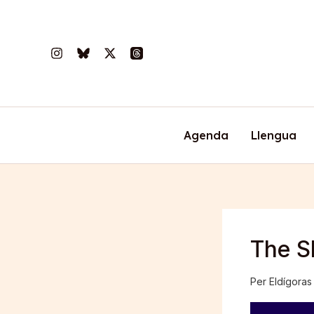
Vés
al
contingut
Agenda
Llengua
The S
Per
Eldígora