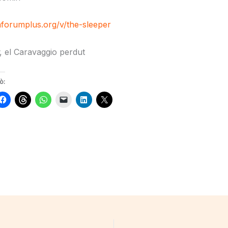
xaforumplus.org/v/the-sleeper
, el Caravaggio perdut
ò: