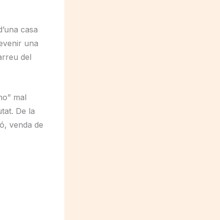
 d’una casa
devenir una
arreu del
mo” mal
tat. De la
ió, venda de