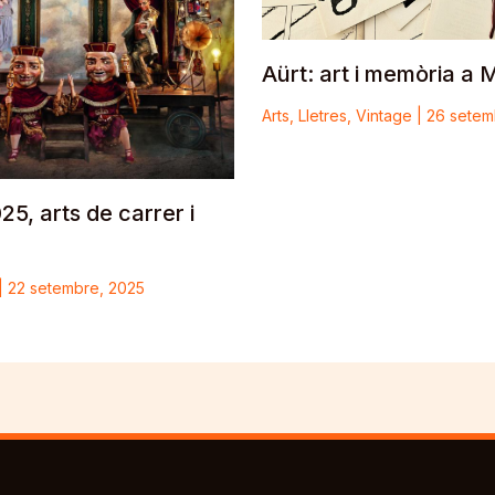
Aürt: art i memòria a M
Arts
,
Lletres
,
Vintage
|
26 setem
5, arts de carrer i
|
22 setembre, 2025