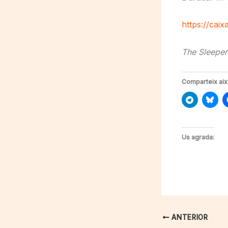
https://cai
The Sleeper
Comparteix aix
Us agrada:
ANTERIOR