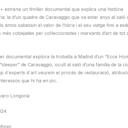
 estrena un thriller documental que explica una història
ria: la d’un quadre de Caravaggio que va estar anys al saló
s amos sabessin el valor de l’obra i el seu viatge fins a es
 més cobejades per col·leccionistes i marxants d’art de tot 
ller documental explora la troballa a Madrid d’un “Ecce Ho
 “sleeper” de Caravaggio, ocult al saló d’una família de la ciu
p d´experts d´art veurem el procés de restauració, atribuc
 interessos que hi ha en joc.
lvaro Longoria
024
16min