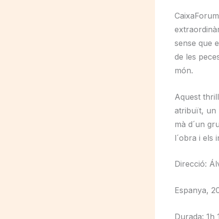
CaixaForum+
extraordinà
sense que el
de les peces
món.
Aquest thri
atribuït, un
mà d´un gru
l´obra i els
Direcció: Á
Espanya, 2
Durada: 1h 