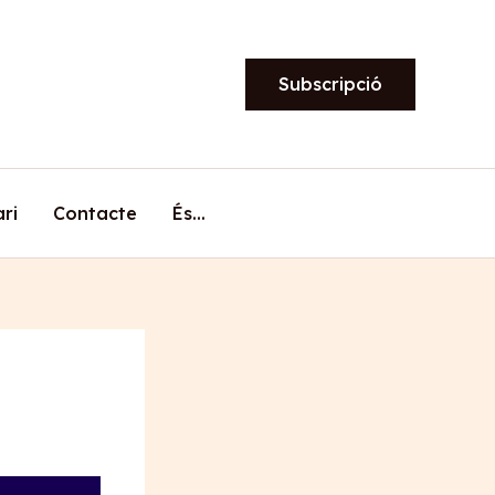
Subscripció
ari
Contacte
És…