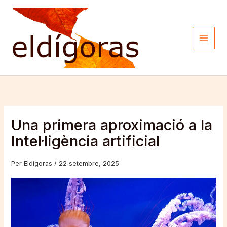
Vés
al
contingut
Una primera aproximació a la
Intel·ligència artificial
Per
Eldígoras
/
22 setembre, 2025