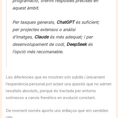
programació, oferint respostes precises en
aquest àmbit.
Per tasques generals,
ChatGPT
és suficient;
per projectes extensos o anàlisi
d’imatges,
Claude
és més adequat; i per
desenvolupament de codi,
DeepSeek
és
l’opció més recomanable.
Les diferències que es mostren són subtils i únicament
l’experiència personal pot aclarir una qüestió que no admet
resultats absoluts, perquè és tractada per entorns
sotmesos a canvis frenètics en evolució constant.
De moment només aporto uns enllaços que em semblen
útils.