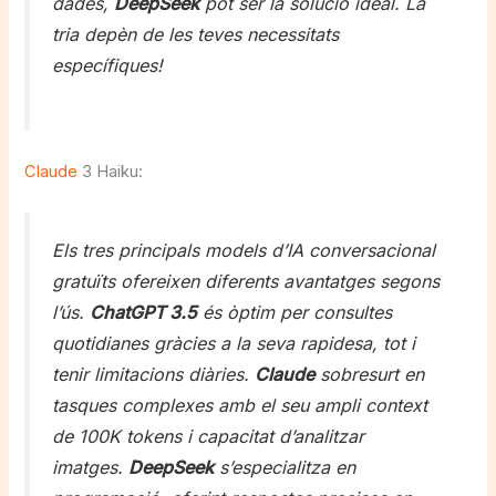
dades,
DeepSeek
pot ser la solució ideal. La
tria depèn de les teves necessitats
específiques!
Claude
3 Haiku:
Els tres principals models d’IA conversacional
gratuïts ofereixen diferents avantatges segons
l’ús.
ChatGPT 3.5
és òptim per consultes
quotidianes gràcies a la seva rapidesa, tot i
tenir limitacions diàries.
Claude
sobresurt en
tasques complexes amb el seu ampli context
de 100K tokens i capacitat d’analitzar
imatges.
DeepSeek
s’especialitza en