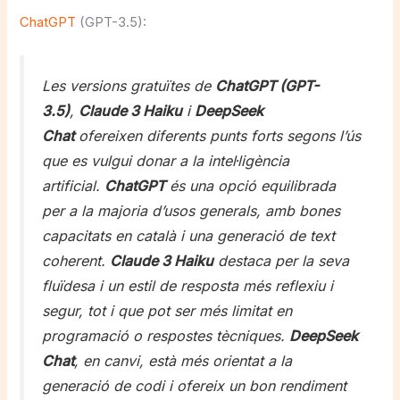
ChatGPT
(GPT-3.5):
Les versions gratuïtes de
ChatGPT (GPT-
3.5)
,
Claude 3 Haiku
i
DeepSeek
Chat
ofereixen diferents punts forts segons l’ús
que es vulgui donar a la intel·ligència
artificial.
ChatGPT
és una opció equilibrada
per a la majoria d’usos generals, amb bones
capacitats en català i una generació de text
coherent.
Claude 3 Haiku
destaca per la seva
fluïdesa i un estil de resposta més reflexiu i
segur, tot i que pot ser més limitat en
programació o respostes tècniques.
DeepSeek
Chat
, en canvi, està més orientat a la
generació de codi i ofereix un bon rendiment