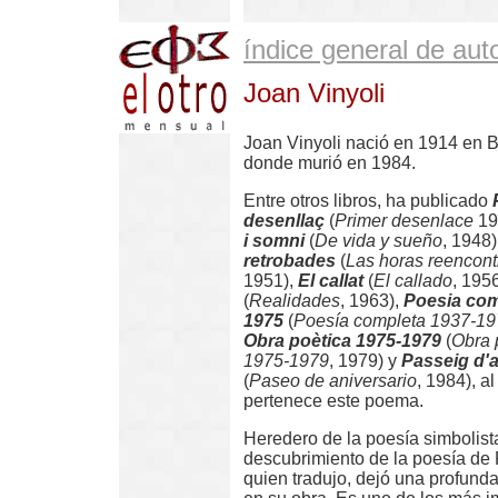
índice general de aut
Joan Vinyoli
Joan Vinyoli nació en 1914 en 
donde murió en 1984.
Entre otros libros, ha publicado
desenllaç
(
Primer desenlace
19
i somni
(
De vida y sueño
, 1948)
retrobades
(
Las horas reencon
1951),
El callat
(
El callado
, 195
(
Realidades
, 1963),
Poesia com
1975
(
Poesía completa 1937-19
Obra poètica
1975-1979
(
Obra 
1975-1979
, 1979) y
Passeig d'a
(
Paseo de aniversario
, 1984), a
pertenece este poema.
Heredero de la poesía simbolista
descubrimiento de la poesía de 
quien tradujo, dejó una profunda